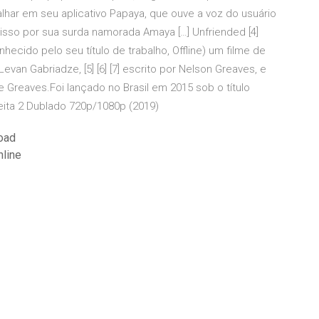
lhar em seu aplicativo Papaya, que ouve a voz do usuário
 isso por sua surda namorada Amaya […] Unfriended [4]
ecido pelo seu título de trabalho, Offline) um filme de
van Gabriadze, [5] [6] [7] escrito por Nelson Greaves, e
Greaves.Foi lançado no Brasil em 2015 sob o título
eita 2 Dublado 720p/1080p (2019)
oad
nline