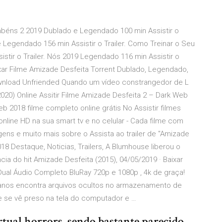
abéns 2 2019 Dublado e Legendado 100 min Assistir o
 e Legendado 156 min Assistir o Trailer. Como Treinar o Seu
tir o Trailer. Nós 2019 Legendado 116 min Assistir o
aixar Filme Amizade Desfeita Torrent Dublado, Legendado,
wnload Unfriended Quando um vídeo constrangedor de L
020) Online Assitir Filme Amizade Desfeita 2 – Dark Web
 2018 filme completo online grátis No Assistir filmes
 online HD na sua smart tv e no celular - Cada filme com
gens e muito mais sobre o Assista ao trailer de ''Amizade
 2018 Destaque, Noticias, Trailers, A Blumhouse liberou o
cia do hit Amizade Desfeita (2015), 04/05/2019 · Baixar
Dual Áudio Completo BluRay 720p e 1080p , 4k de graça!
anos encontra arquivos ocultos no armazenamento de
 se vê preso na tela do computador e …
irtual horrors, sendo bastante parecido