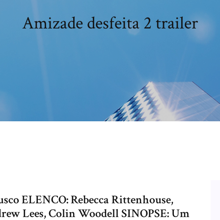
Amizade desfeita 2 trailer
usco ELENCO: Rebecca Rittenhouse,
ndrew Lees, Colin Woodell SINOPSE: Um