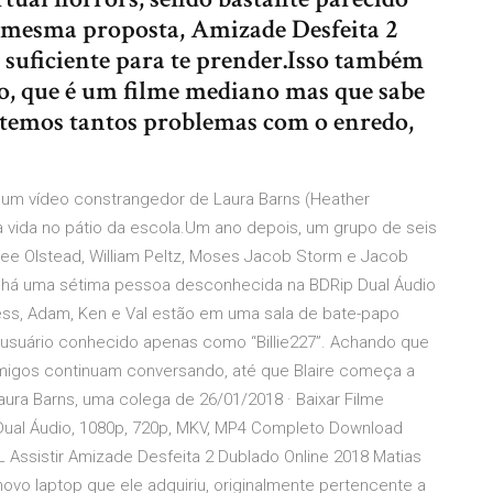
 mesma proposta, Amizade Desfeita 2
 suficiente para te prender.Isso também
ro, que é um filme mediano mas que sabe
o temos tantos problemas com o enredo,
 um vídeo constrangedor de Laura Barns (Heather
ia vida no pátio da escola.Um ano depois, um grupo de seis
nee Olstead, William Peltz, Moses Jacob Storm e Jacob
há uma sétima pessoa desconhecida na BDRip Dual Áudio
 Jess, Adam, Ken e Val estão em uma sala de bate-papo
usuário conhecido apenas como “Billie227”. Achando que
migos continuam conversando, até que Blaire começa a
ra Barns, uma colega de 26/01/2018 · Baixar Filme
Dual Áudio, 1080p, 720p, MKV, MP4 Completo Download
Assistir Amizade Desfeita 2 Dublado Online 2018 Matias
novo laptop que ele adquiriu, originalmente pertencente a