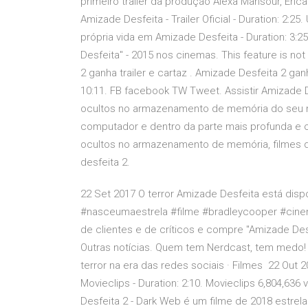
primeiro trailer da produção Alexa Mansour, Eri
Amizade Desfeita - Trailer Oficial - Duration: 2:25.
própria vida em Amizade Desfeita - Duration: 3:25
Desfeita" - 2015 nos cinemas. This feature is not 
2 ganha trailer e cartaz . Amizade Desfeita 2 gan
10:11. FB facebook TW Tweet. Assistir Amizade 
ocultos no armazenamento de memória do seu no
computador e dentro da parte mais profunda e 
ocultos no armazenamento de memória, filmes d
desfeita 2.
22 Set 2017 O terror Amizade Desfeita está dispo
#nasceumaestrela #filme #bradleycooper #cinema #
de clientes e de críticos e compre "Amizade Des
Outras notícias. Quem tem Nerdcast, tem medo! 
terror na era das redes sociais · Filmes 22 Out 2
Movieclips - Duration: 2:10. Movieclips 6,804,636
Desfeita 2 - Dark Web é um filme de 2018 estrela