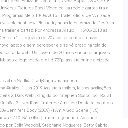
ca Dunne em Amizade Desfeita 2, viverá Hope; 22/07/2018 ·
 Universal Pictures Brasil Vídeo cai na rede e garota tira a
. Programas Meio 10/09/2015 · Trailer oficial de "Amizade
available right now. Please try again later. Amizade Desfeita
ha trailer e cartaz. Por Andressa Araújo — 15/06/2018 às
Desfeita 2. Um jovem de 20 anos encontra arquivos
vo laptop e sem perceber ele se vê preso na tela do
obscura da web. Um jovem de 20 anos encontra arquivos
ublado e legendado em hd 720p, assista online amizade
nível na Netflix. #LadyGaga #astarisborn
trailer. 1 Jan 2019 Assista a trailers, leia as avaliações
feita 2: Dark Web", dirigido por Stephen Susco, por R$ 24
Ou não! 2 · NerdCast Trailer de Amizade Desfeita mostra o
009 Jennifer's Body (2009) - I Am A God Scene (1/5) |
 views · 2:10. Não Olhe | Trailer Legendado Amizade
do por Colin Woodell, Stephanie Nogueras, Betty Gabriel,