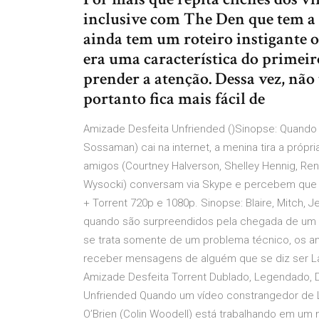
inclusive com The Den que tem a
ainda tem um roteiro instigante o
era uma característica do primei
prender a atenção. Dessa vez, nã
portanto fica mais fácil de
Amizade Desfeita Unfriended ()Sinopse: Quando
Sossaman) cai na internet, a menina tira a própr
amigos (Courtney Halverson, Shelley Hennig, Re
Wysocki) conversam via Skype e percebem que 
+ Torrent 720p e 1080p. Sinopse: Blaire, Mitch,
quando são surpreendidos pela chegada de um 
se trata somente de um problema técnico, os a
receber mensagens de alguém que se diz ser Lau
Amizade Desfeita Torrent Dublado, Legendado, 
Unfriended Quando um vídeo constrangedor de L 
O’Brien (Colin Woodell) está trabalhando em um 