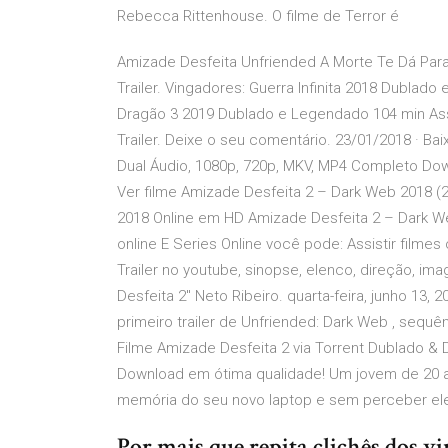
Rebecca Rittenhouse. O filme de Terror é
Amizade Desfeita Unfriended A Morte Te Dá Par
Trailer. Vingadores: Guerra Infinita 2018 Dublado
Dragão 3 2019 Dublado e Legendado 104 min Assis
Trailer. Deixe o seu comentário. 23/01/2018 · B
Dual Áudio, 1080p, 720p, MKV, MP4 Completo Do
Ver filme Amizade Desfeita 2 – Dark Web 2018 (2
2018 Online em HD Amizade Desfeita 2 – Dark Web
online E Series Online você pode: Assistir filmes
Trailer no youtube, sinopse, elenco, direção, ima
Desfeita 2'' Neto Ribeiro. quarta-feira, junho 13,
primeiro trailer de Unfriended: Dark Web , sequên
Filme Amizade Desfeita 2 via Torrent Dublado & 
Download em ótima qualidade! Um jovem de 20 
memória do seu novo laptop e sem perceber ele
Por mais que repita clichês dos v