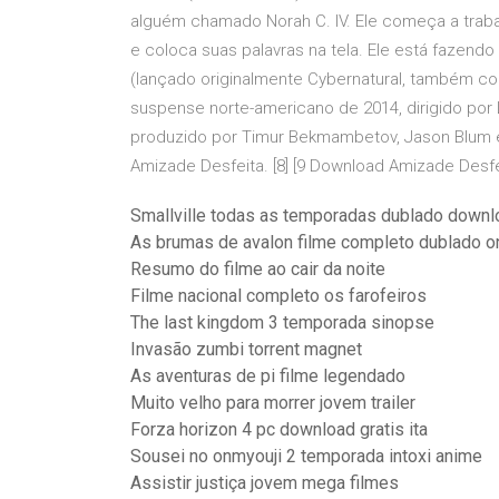
alguém chamado Norah C. IV. Ele começa a traba
e coloca suas palavras na tela. Ele está fazendo
(lançado originalmente Cybernatural, também conh
suspense norte-americano de 2014, dirigido por Le
produzido por Timur Bekmambetov, Jason Blum e 
Amizade Desfeita. [8] [9 Download Amizade Desf
Smallville todas as temporadas dublado downl
As brumas de avalon filme completo dublado o
Resumo do filme ao cair da noite
Filme nacional completo os farofeiros
The last kingdom 3 temporada sinopse
Invasão zumbi torrent magnet
As aventuras de pi filme legendado
Muito velho para morrer jovem trailer
Forza horizon 4 pc download gratis ita
Sousei no onmyouji 2 temporada intoxi anime
Assistir justiça jovem mega filmes