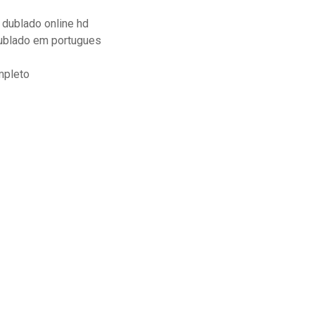
r dublado online hd
dublado em portugues
mpleto