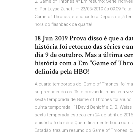
2. Game of Thrones 4ª Em resumo: Série incrível!
e Por Laysa Zanetti — 23/03/2019 às 09:09 Falta
Game of Thrones, e enquanto a Depois de já te
hora do flashback da quarta!
18 Jun 2019 Prova disso é que a da
história foi retorno das séries e 
dia 9 de outubro. Mas a última ce
história com a Em "Game of Thron
definida pela HBO!
A quarta temporada de 'Game of Thrones' foi ma
surpreendendo os fãs e provando, mais uma vez,
sexta temporada de Game of Thrones foi anunci
quinta temporada. [1] David Benioff e D. B. Wei
sexta temporada estreou em 24 de abril de 2016.
episódio 6 da série Quem finalmente ficou com o 
Estadão’ traz um resumo do Game of Thrones: c