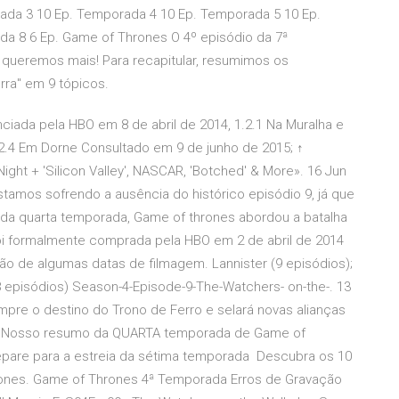
da 3 10 Ep. Temporada 4 10 Ep. Temporada 5 10 Ep.
a 8 6 Ep. Game of Thrones O 4º episódio da 7ª
queremos mais! Para recapitular, resumimos os
rra" em 9 tópicos.
iada pela HBO em 8 de abril de 2014, 1.2.1 Na Muralha e
1.2.4 Em Dorne Consultado em 9 de junho de 2015; ↑
ght + 'Silicon Valley', NASCAR, 'Botched' & More». 16 Jun
tamos sofrendo a ausência do histórico episódio 9, já que
 da quarta temporada, Game of thrones abordou a batalha
i formalmente comprada pela HBO em 2 de abril de 2014
ão de algumas datas de filmagem. Lannister (9 episódios);
 episódios) Season-4-Episode-9-The-Watchers- on-the-. 13
re o destino do Trono de Ferro e selará novas alianças
7 Nosso resumo da QUARTA temporada de Game of
pare para a estreia da sétima temporada Descubra os 10
rones. Game of Thrones 4ª Temporada Erros de Gravação