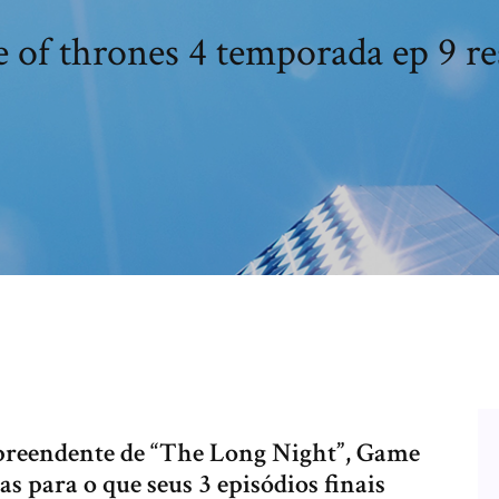
 of thrones 4 temporada ep 9 r
rpreendente de “The Long Night”, Game
 para o que seus 3 episódios finais