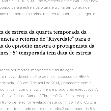
!! Marcio F. S04Ep.09 - The Watchers on the Wall. Jon Snow
 pouco para a estreia da oitava e última temporada de
rmos relembrado as primeiras três temporadas, chegou a
ta de estreia da quarta temporada da
anuncia o retorno de "Riverdale" para o
na do episódio mostra o protagonista da
es": 5ª temporada tem data de estreia
rcada por mortes importantes e muita ação,
 o motivo de ser a série de maior sucesso da HBO A
ada pela HBO em 8 de abril de 2014, juntamente com a
ss continuam como showrunners e produtores executivos. A
 Qual o final de Game of Thrones? Confira o 'recap' do
trono de ferro foi revelado neste domingo, 19; o ‘Cultura
aos, mortes e tudo sobre o episódio 3 da temporada 8 A