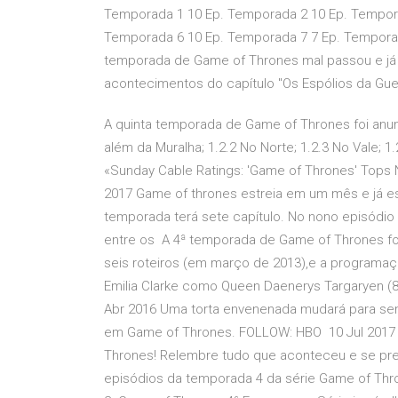
Temporada 1 10 Ep. Temporada 2 10 Ep. Tempora
Temporada 6 10 Ep. Temporada 7 7 Ep. Temporad
temporada de Game of Thrones mal passou e já 
acontecimentos do capítulo "Os Espólios da Gue
A quinta temporada de Game of Thrones foi anunc
além da Muralha; 1.2.2 No Norte; 1.2.3 No Vale; 
«Sunday Cable Ratings: 'Game of Thrones' Tops Ni
2017 Game of thrones estreia em um mês e já es
temporada terá sete capítulo. No nono episódio
entre os A 4ª temporada de Game of Thrones fo
seis roteiros (em março de 2013),e a programaç
Emilia Clarke como Queen Daenerys Targaryen (8
Abr 2016 Uma torta envenenada mudará para semp
em Game of Thrones. FOLLOW: HBO 10 Jul 201
Thrones! Relembre tudo que aconteceu e se pre
episódios da temporada 4 da série Game of Th