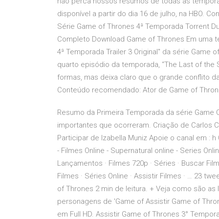
não perca nossos resumos de todas as temporad
disponível a partir do dia 16 de julho, na HBO. C
Série Game of Thrones 4ª Temporada Torrent Du
Completo Download Game of Thrones Em uma terr
4ª Temporada Trailer 3 Original" da série Game
quarto episódio da temporada, “The Last of the S
formas, mas deixa claro que o grande conflito da
Conteúdo recomendado: Ator de Game of Throne
Resumo da Primeira Temporada da série Game O
importantes que ocorreram. Criação de Carlos Ca
Participar de Izabella Muniz Apoie o canal em : h
- Filmes Online - Supernatural online - Series Onl
Lançamentos · Filmes 720p · Séries · Buscar Filmes
Filmes · Séries Online · Assistir Filmes · … 23
of Thrones 2 min de leitura. + Veja como são a
personagens de 'Game of Assistir Game of Thr
em Full HD. Assistir Game of Thrones 3° Tempo