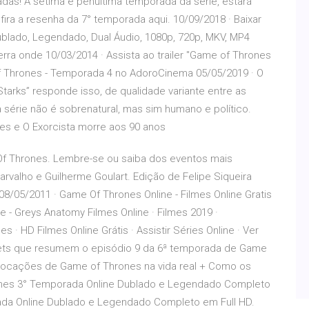
as! A sétima e penúltima temporada da série, estará
onfira a resenha da 7° temporada aqui. 10/09/2018 · Baixar
blado, Legendado, Dual Áudio, 1080p, 720p, MKV, MP4
a onde 10/03/2014 · Assista ao trailer "Game of Thrones
 of Thrones - Temporada 4 no AdoroCinema 05/05/2019 · O
tarks” responde isso, de qualidade variante entre as
 série não é sobrenatural, mas sim humano e político.
s e O Exorcista morre aos 90 anos
f Thrones. Lembre-se ou saiba dos eventos mais
rvalho e Guilherme Goulart. Edição de Felipe Siqueira
 08/05/2011 · Game Of Thrones Online - Filmes Online Gratis
ine - Greys Anatomy Filmes Online · Filmes 2019 ·
 · HD Filmes Online Grátis · Assistir Séries Online · Ver
 tweets que resumem o episódio 9 da 6ª temporada de Game
s locações de Game of Thrones na vida real + Como os
ones 3° Temporada Online Dublado e Legendado Completo
rada Online Dublado e Legendado Completo em Full HD.