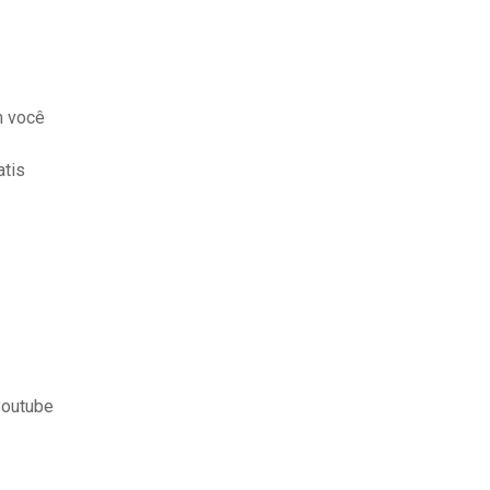
m você
atis
youtube